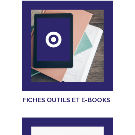
FICHES OUTILS ET E-BOOKS
EN SAVOIR PLUS
Affaires Publiques