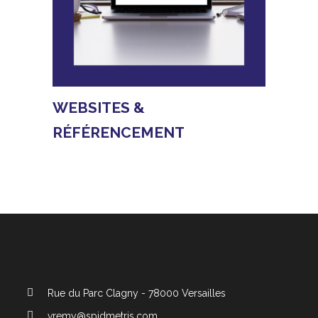
WEBSITES &
EN SAVOIR PLUS
RÉFÉRENCEMENT
Affaires Publiques
Rue du Parc Clagny - 78000 Versailles
vremy@spidmetris.com