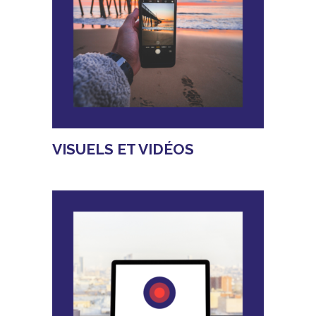
VISUELS ET VIDÉOS
EN SAVOIR PLUS
Affaires Publiques