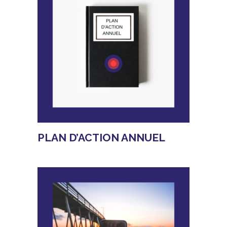
PLAN D’ACTION ANNUEL
EN SAVOIR PLUS
Affaires Publiques